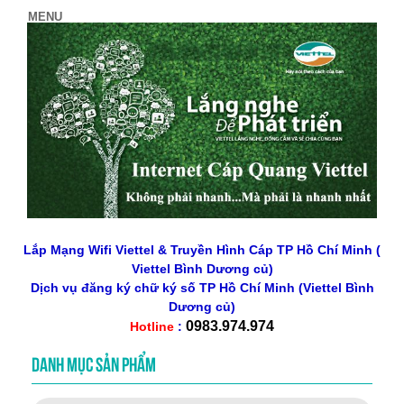
Lắp Mạng Wifi Viettel & Truyền Hình Cáp TP Hồ Chí Minh (
Viettel Bình Dương củ)
Dịch vụ đăng ký chữ ký số
TP Hồ Chí Minh
(Viettel Bình
Dương củ)
0983.974.974
Hotline
:
DANH MỤC SẢN PHẨM