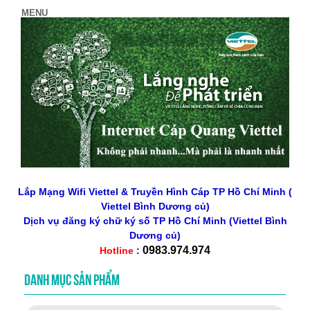
Lắp Mạng Wifi Viettel & Truyền Hình Cáp TP Hồ Chí Minh (
Viettel Bình Dương củ)
Dịch vụ đăng ký chữ ký số
TP Hồ Chí Minh
(Viettel Bình
Dương củ)
0983.974.974
Hotline
:
DANH MỤC SẢN PHẨM