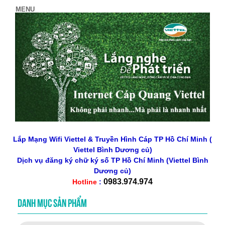
Lắp Mạng Wifi Viettel & Truyền Hình Cáp TP Hồ Chí Minh (
Viettel Bình Dương củ)
Dịch vụ đăng ký chữ ký số
TP Hồ Chí Minh
(Viettel Bình
Dương củ)
0983.974.974
Hotline
:
DANH MỤC SẢN PHẨM