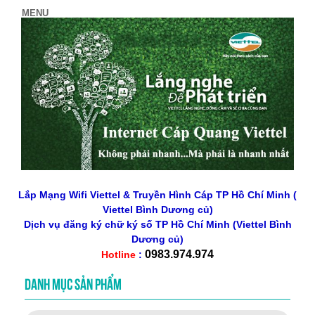
Lắp Mạng Wifi Viettel & Truyền Hình Cáp TP Hồ Chí Minh (
Viettel Bình Dương củ)
Dịch vụ đăng ký chữ ký số
TP Hồ Chí Minh
(Viettel Bình
Dương củ)
0983.974.974
Hotline
:
DANH MỤC SẢN PHẨM