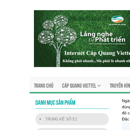
Trang chủ
Cáp quang viettel
Truyền Hìn
Ngà
DANH MỤC SẢN PHẨM
dùng
độ c
Đặc 
TRUNG KẾ SỐ E1