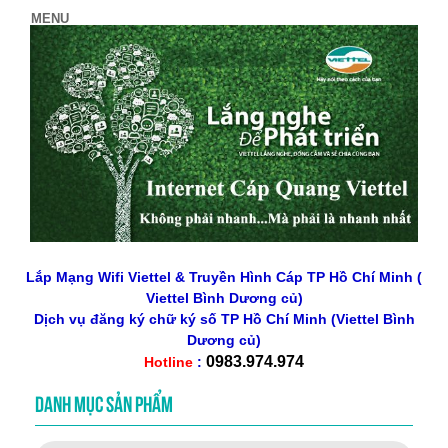
Lắp Mạng Wifi Viettel & Truyền Hình Cáp TP Hồ Chí Minh (
Viettel Bình Dương củ)
Dịch vụ đăng ký chữ ký số
TP Hồ Chí Minh
(Viettel Bình
Dương củ)
0983.974.974
Hotline
:
DANH MỤC SẢN PHẨM