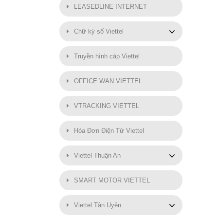
LEASEDLINE INTERNET
Chữ ký số Viettel
Truyền hình cáp Viettel
OFFICE WAN VIETTEL
VTRACKING VIETTEL
Hóa Đơn Điện Tử Viettel
Viettel Thuận An
SMART MOTOR VIETTEL
Viettel Tân Uyên