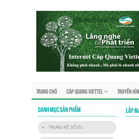
Trang chủ
Cáp quang viettel
Truyền Hìn
DANH MỤC SẢN PHẨM
LẮP M
TRUNG KẾ SỐ E1