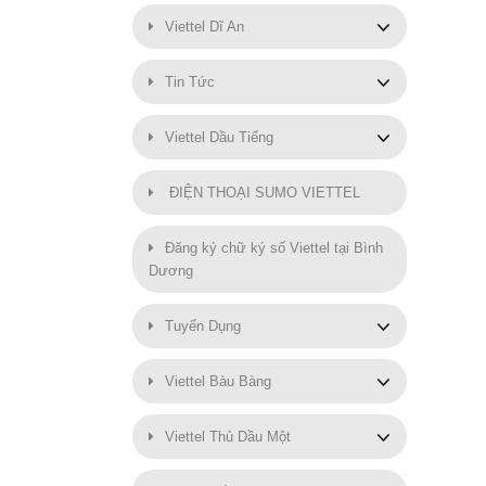
Viettel Dĩ An
Tin Tức
Viettel Dầu Tiếng
ĐIỆN THOẠI SUMO VIETTEL
Đăng ký chữ ký số Viettel tại Bình
Dương
Tuyển Dụng
Viettel Bàu Bàng
Viettel Thủ Dầu Một