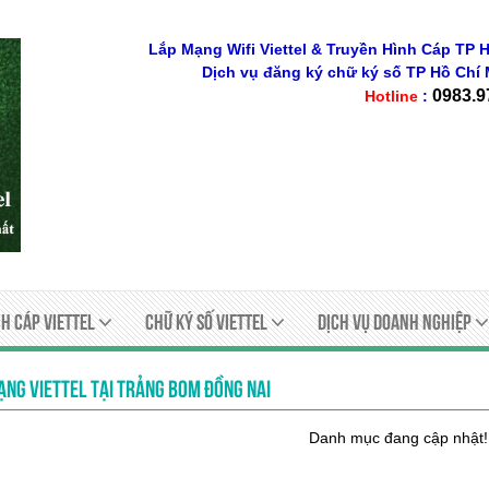
Lắp Mạng Wifi Viettel & Truyền Hình Cáp TP H
Dịch vụ đăng ký chữ ký số
TP Hồ Chí 
0983.9
Hotline
:
h Cáp Viettel
Chữ ký số viettel
Dịch Vụ Doanh Nghiệp
ẠNG VIETTEL TẠI TRẢNG BOM ĐỒNG NAI
Danh mục đang cập nhật!