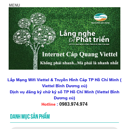
Lắp Mạng Wifi Viettel & Truyền Hình Cáp TP Hồ Chí Minh (
Viettel Bình Dương củ)
Dịch vụ đăng ký chữ ký số
TP Hồ Chí Minh
(Viettel Bình
Dương củ)
0983.974.974
Hotline
:
DANH MỤC SẢN PHẨM