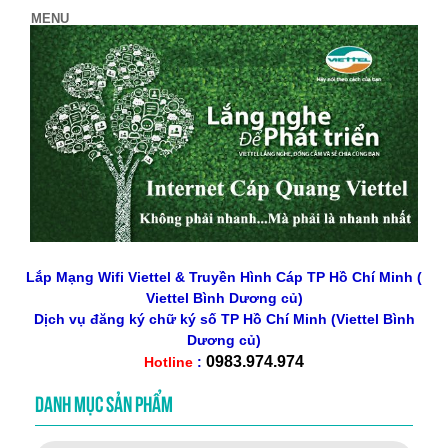
Lắp Mạng Wifi Viettel & Truyền Hình Cáp TP Hồ Chí Minh (
Viettel Bình Dương củ)
Dịch vụ đăng ký chữ ký số
TP Hồ Chí Minh
(Viettel Bình
Dương củ)
0983.974.974
Hotline
:
DANH MỤC SẢN PHẨM