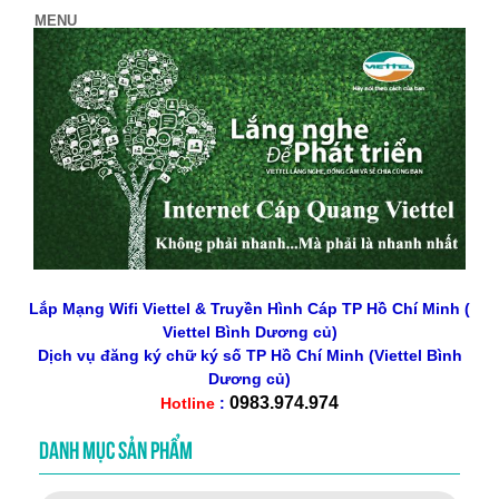
Lắp Mạng Wifi Viettel & Truyền Hình Cáp TP Hồ Chí Minh (
Viettel Bình Dương củ)
Dịch vụ đăng ký chữ ký số
TP Hồ Chí Minh
(Viettel Bình
Dương củ)
0983.974.974
Hotline
:
DANH MỤC SẢN PHẨM