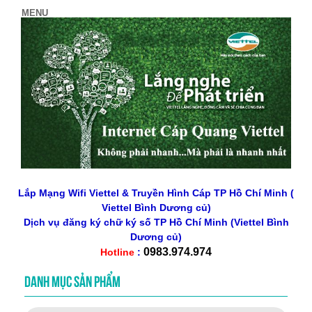
Lắp Mạng Wifi Viettel & Truyền Hình Cáp TP Hồ Chí Minh (
Viettel Bình Dương củ)
Dịch vụ đăng ký chữ ký số
TP Hồ Chí Minh
(Viettel Bình
Dương củ)
0983.974.974
Hotline
:
DANH MỤC SẢN PHẨM