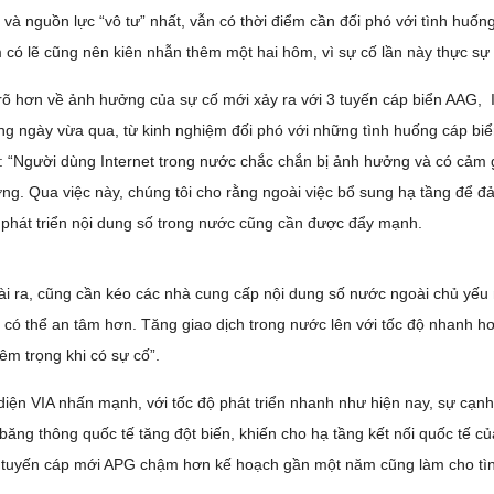
 và nguồn lực “vô tư” nhất, vẫn có thời điểm cần đối phó với tình huốn
có lẽ cũng nên kiên nhẫn thêm một hai hôm, vì sự cố lần này thực sự 
rõ hơn về ảnh hưởng của sự cố mới xảy ra với 3 tuyến cáp biển AAG, 
g ngày vừa qua, từ kinh nghiệm đối phó với những tình huống cáp biển b
: “Người dùng Internet trong nước chắc chắn bị ảnh hưởng và có cảm gi
ng. Qua việc này, chúng tôi cho rằng ngoài việc bổ sung hạ tầng để đảm
 phát triển nội dung số trong nước cũng cần được đẩy mạnh.
i ra, cũng cần kéo các nhà cung cấp nội dung số nước ngoài chủ yếu 
 có thể an tâm hơn. Tăng giao dịch trong nước lên với tốc độ nhanh hơ
êm trọng khi có sự cố”.
diện VIA nhấn mạnh, với tốc độ phát triển nhanh như hiện nay, sự cạnh 
băng thông quốc tế tăng đột biến, khiến cho hạ tầng kết nối quốc tế 
tuyến cáp mới APG chậm hơn kế hoạch gần một năm cũng làm cho tìn