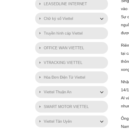
Sing
LEASEDLINE INTERNET
vào 
Sự c
Chữ ký số Viettel
nguồ
được
Truyền hình cáp Viettel
Riên
OFFICE WAN VIETTEL
tại 
thôn
VTRACKING VIETTEL
xong
Hóa Đơn Điện Tử Viettel
Nhận
14/1
Viettel Thuận An
AI v
nhưn
SMART MOTOR VIETTEL
Ông 
Viettel Tân Uyên
Nam 