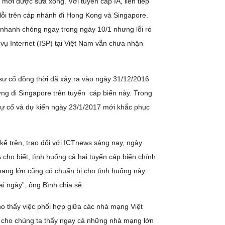
ới được sửa xong. Với tuyến cáp IA, liên tiếp
lỗi trên cáp nhánh đi Hong Kong và Singapore.
nhanh chóng ngay trong ngày 10/1 nhưng lỗi rò
vụ Internet (ISP) tại Việt Nam vẫn chưa nhận
sự cố đồng thời đã xảy ra vào ngày 31/12/2016
ợng đi Singapore trên tuyến cáp biển này. Trong
sự cố và dự kiến ngày 23/1/2017 mới khắc phục
kể trên, trao đổi với ICTnews sáng nay, ngày
cho biết, tình huống cả hai tuyến cáp biển chính
mạng lớn cũng có chuẩn bị cho tình huống này
i ngày”, ông Bình chia sẻ.
o thấy việc phối hợp giữa các nhà mạng Việt
cố cho chúng ta thấy ngay cả những nhà mạng lớn