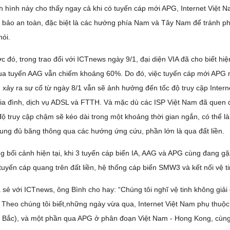
h hình này cho thấy ngay cả khi có tuyến cáp mới APG, Internet Việt
bảo an toàn, đặc biệt là các hướng phía Nam và Tây Nam để tránh ph
nói.
c đó, trong trao đổi với ICTnews ngày 9/1, đại diện VIA đã cho biết hi
ua tuyến AAG vẫn chiếm khoảng 60%. Do đó, việc tuyến cáp mới APG 
xảy ra sự cố từ ngày 8/1 vẫn sẽ ảnh hưởng đến tốc độ truy cập Interne
ia đình, dịch vụ ADSL và FTTH. Và mặc dù các ISP Việt Nam đã quen đố
độ truy cập chậm sẽ kéo dài trong một khoảng thời gian ngắn, có thể l
ung đủ băng thông qua các hướng ứng cứu, phần lớn là qua đất liền.
g bối cảnh hiện tại, khi 3 tuyến cáp biển IA, AAG và APG cùng đang 
tuyến cáp quang trên đất liền, hệ thống cáp biển SMW3 và kết nối vệ ti
 sẻ với ICTnews, ông Bình cho hay: “Chúng tôi nghĩ vệ tinh không giải 
 Theo chúng tôi biết,những ngày vừa qua, Internet Việt Nam phụ thuộc
 Bắc), và một phần qua APG ở phân đoạn Việt Nam - Hong Kong, cùng