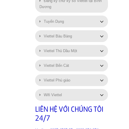
Đăng ký chữ ký số Viettel tại Bình
Dương
Tuyển Dụng
Viettel Bàu Bàng
Viettel Thủ Dầu Một
Viettel Bến Cát
Viettel Phú giáo
Wifi Viettel
LIÊN HỆ VỚI CHÚNG TÔI
24/7