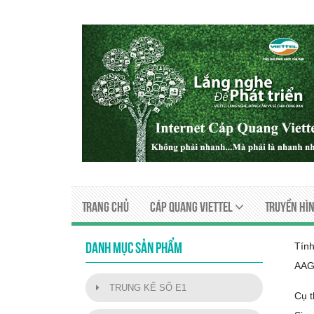
Trang chủ
Cáp quang viettel
Truyền Hìn
Tính
DANH MỤC SẢN PHẨM
AAG 
TRUNG KẾ SỐ E1
Cụ t