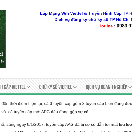
Lắp Mạng Wifi Viettel & Truyền Hình Cáp TP H
Dịch vụ đăng ký chữ ký số
TP Hồ Chí 
0983.9
Hotline
:
h Cáp Viettel
Chữ ký số viettel
Dịch Vụ Doanh Nghiệp
 đến thời điểm hiện tại, cả 3 tuyến cáp gồm 2 tuyến cáp biển đang đ
và cả tuyến cáp mới APG đều đang gặp sự cố.
hể, sáng ngày 8/1/2017, tuyến cáp AAG đã bị sự cố dẫn tới mất lưu lượ