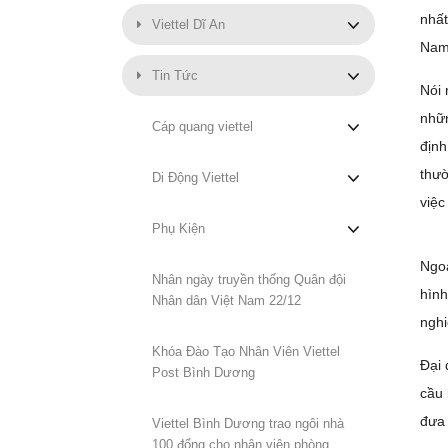
nhất
Viettel Dĩ An
Nam 
Tin Tức
Nói 
nhữn
Cáp quang viettel
định
thườ
Di Động Viettel
việc
Phụ Kiện
Ngoà
Nhân ngày truyền thống Quân đội
hình
Nhân dân Việt Nam 22/12
nghi
Khóa Đào Tạo Nhân Viên Viettel
Đại 
Post Bình Dương
cầu 
đưa 
Viettel Bình Dương trao ngôi nhà
100 đổng cho nhân viên phòng