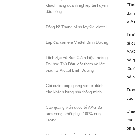
“Tìn
khách hàng doanh nghiệp tại huyện
dầu tiếng
đảm 
VIA 
Đồng hồ Thông Minh MyKid Viettel
Trướ
Lắp đặt camera Viettel Bình Dương
tế q
AAG 
Lãnh đạo và Ban Giám hiệu trường
hộ g
Đại học Thủ Dầu Một thăm và làm
tốc 
việc tại Viettel Bình Dương
bổ s
Gói cước cáp quang viettel dành
Tron
cho khách hàng nhà thông minh
các 
Cáp quang biển quốc tế AAG đã
Chia
sửa xong, khôi phục 100% dung
cao.
lượng
phía