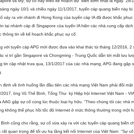
apore và Mỹ; sự cố này theo kế hoạch dự kiến sớm nhất là ngày 28/1 m
sáng ngày 10/1 và chiều ngày 11/1/2017, tuyến cáp quang biển này bị 
ố xảy ra với nhánh đi Hong Kong của tuyến cáp IA đã được khắc phục 
n tại nhánh cáp đi Singapore của tuyến IA hiện các nhà cung cấp dịch 
 thông tin về kế hoạch khắc phục sự cố.
g với tuyến cáp APG mới được đưa vào khai thác từ tháng 12/2016, 2 
các vị trí gần Singapore và Chongming - Trung Quốc dẫn tới mất lưu lư
g tin cập nhật trưa qua, 13/1/2017 của các nhà mạng, APG đang gặp 
.
 định về tình huống lần đầu tiên các nhà mạng Việt Nam phải đối mặt 
/2017, ông Vũ Thế Bình, Tổng Thư ký Hiệp hội Internet Việt Nam - VIA 
à AAG gặp sự cố cùng lúc thuộc loại hy hữu. “Theo chúng tôi các nhà 
g không thể phục hồi tốc độ Internet ở mức thông thường trong một ha
Bình cũng cho rằng, sự cố vừa xảy ra với các tuyến cáp quang biển ch
rất quan trọng để tối ưu hạ tầng kết nối Internet của Việt Nam: “Sự 