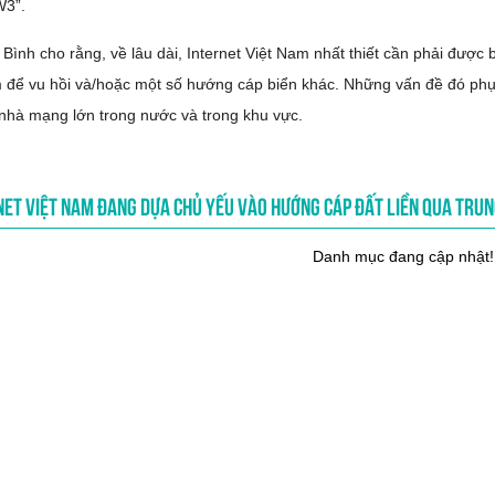
3”.
Bình cho rằng, về lâu dài, Internet Việt Nam nhất thiết cần phải đượ
để vu hồi và/hoặc một số hướng cáp biển khác. Những vấn đề đó phụ 
nhà mạng lớn trong nước và trong khu vực.
NET VIỆT NAM ĐANG DỰA CHỦ YẾU VÀO HƯỚNG CÁP ĐẤT LIỀN QUA TRU
Danh mục đang cập nhật!