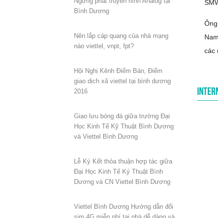
Ngừng phát truyền hình Analog tại
SMW
Bình Dương
Ông 
Nên lắp cáp quang của nhà mạng
Nam 
nào viettel, vnpt, fpt?
các 
Hội Nghị Kênh Điểm Bán, Điểm
giao dịch xã viettel tại bình dương
2016
INTER
Giao lưu bóng đá giữa trường Đại
Học Kinh Tế Kỹ Thuật Bình Dương
và Viettel Bình Dương
Lễ Ký Kết thỏa thuận hợp tác giữa
Đại Học Kinh Tế Ký Thuật Bình
Dương và CN Viettel Bình Dương
Viettel Bình Dương Hướng dẫn đổi
sim 4G miễn phí tại nhà dễ dàng và