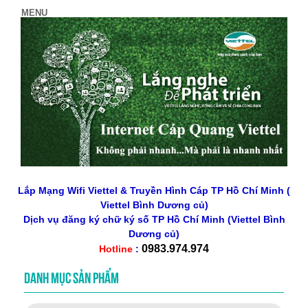
Lắp Mạng Wifi Viettel & Truyền Hình Cáp TP Hồ Chí Minh (
Viettel Bình Dương củ)
Dịch vụ đăng ký chữ ký số
TP Hồ Chí Minh
(Viettel Bình
Dương củ)
0983.974.974
Hotline
:
DANH MỤC SẢN PHẨM