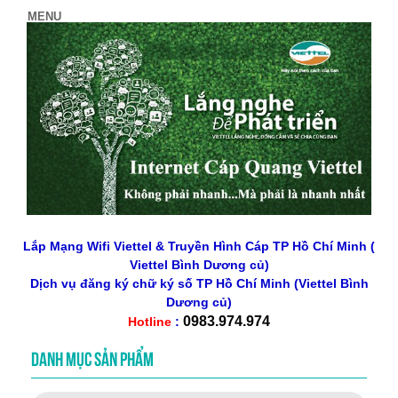
Lắp Mạng Wifi Viettel & Truyền Hình Cáp TP Hồ Chí Minh (
Viettel Bình Dương củ)
Dịch vụ đăng ký chữ ký số
TP Hồ Chí Minh
(Viettel Bình
Dương củ)
0983.974.974
Hotline
:
DANH MỤC SẢN PHẨM