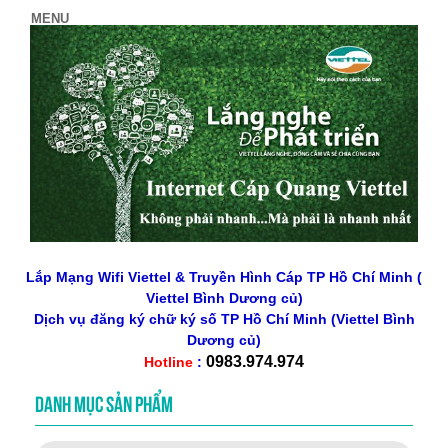
Lắp Mạng Wifi Viettel & Truyền Hình Cáp TP Hồ Chí Minh (
Viettel Bình Dương củ)
Dịch vụ đăng ký chữ ký số
TP Hồ Chí Minh
(Viettel Bình
Dương củ)
0983.974.974
Hotline
:
DANH MỤC SẢN PHẨM