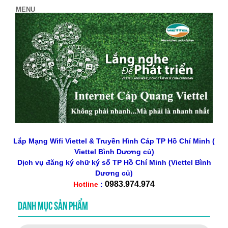
Lắp Mạng Wifi Viettel & Truyền Hình Cáp TP Hồ Chí Minh (
Viettel Bình Dương củ)
Dịch vụ đăng ký chữ ký số
TP Hồ Chí Minh
(Viettel Bình
Dương củ)
0983.974.974
Hotline
:
DANH MỤC SẢN PHẨM