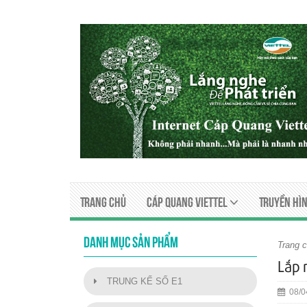
Trang chủ
Cáp quang viettel
Truyền Hìn
DANH MỤC SẢN PHẨM
Trang 
Lắp 
TRUNG KẾ SỐ E1
08/0