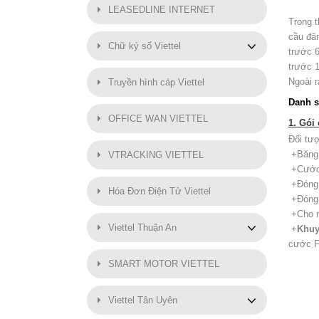
LEASEDLINE INTERNET
Trong 
cầu đă
Chữ ký số Viettel
trước 
trước 1
Ngoài 
Truyền hình cáp Viettel
Danh s
OFFICE WAN VIETTEL
1. Gói
Đối tượ
+Băng 
VTRACKING VIETTEL
+Cước 
+Đóng 
Hóa Đơn Điện Tử Viettel
+Đóng 
+Cho m
Viettel Thuận An
+
Khuy
cước F
SMART MOTOR VIETTEL
Viettel Tân Uyên