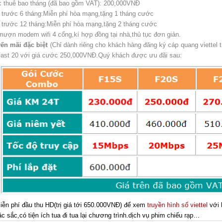
thuê bao tháng (đã bao gồm VAT): 200,000VNĐ
trước 6 tháng:Miễn phí hòa mạng,tặng 1 tháng cước
trước 12 tháng:Miễn phí hòa mạng,tặng 2 tháng cước
ượn modem wifi 4 cổng,kí hợp đồng tại nhà,thủ tục đơn giản.
ến mãi đặc biệt
(Chỉ dành riêng cho khách hàng đăng ký cáp quang viettel 
ast 20 với giá cước 250,000VNĐ.Quý khách được ưu đãi sau:
ễn phí đầu thu HD(trị giá tới 650.000VNĐ) để xem
truyền hình số viettel
với 
c sắc,có tiện ích tua đi tua lại chương trình.dịch vụ phim chiếu rạp…