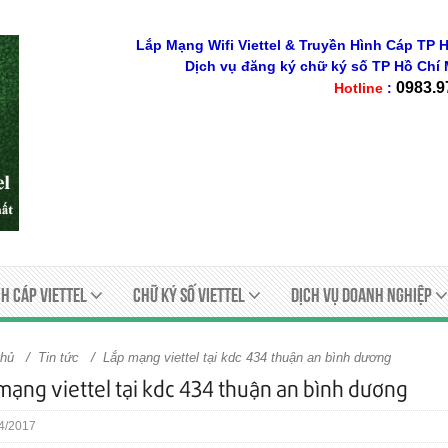
Lắp Mạng Wifi Viettel & Truyền Hình Cáp TP H
Dịch vụ đăng ký chữ ký số
TP Hồ Chí 
0983.9
Hotline
:
h Cáp Viettel
Chữ ký số viettel
Dịch Vụ Doanh Nghiệp
/
/
chủ
Tin tức
Lắp mạng viettel tại kdc 434 thuận an bình dương
mạng viettel tại kdc 434 thuận an bình dương
4/2017