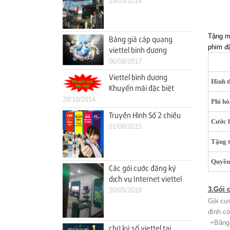
25/03/2016
Tặng mi
Bảng giá cáp quang
phim đậ
viettel binh dương
06/09/2017
Viettel bình dương
Hình 
Khuyến mãi đặc biệt
28/10/2014
Internet Cáp Quang
Phí h
trong tháng 10
Truyền Hình Số 2 chiều
Cước 
01/08/2015
Tặng 
Quyền 
Các gói cước đăng ký
dịch vụ Internet viettel
3.Gói 
thuận an
30/05/2018
Gói cướ
đình có
+Băng 
chữ ký số viettel tại