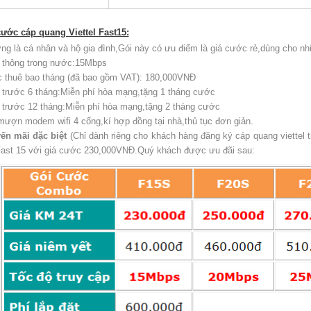
cước cáp quang Viettel Fast15:
ng là cá nhân và hộ gia đình,Gói này có ưu điểm là giá cước rẻ,dùng cho n
thông trong nước:15Mbps
thuê bao tháng (đã bao gồm VAT): 180,000VNĐ
trước 6 tháng:Miễn phí hòa mạng,tặng 1 tháng cước
trước 12 tháng:Miễn phí hòa mạng,tặng 2 tháng cước
ượn modem wifi 4 cổng,kí hợp đồng tại nhà,thủ tục đơn giản.
ến mãi đặc biệt
(Chỉ dành riêng cho khách hàng đăng ký cáp quang viettel 
ast 15 với giá cước 230,000VNĐ.Quý khách được ưu đãi sau: