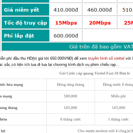
ễn phí đầu thu HD(trị giá tới 650.000VNĐ) để xem
truyền hình số viettel
với 
c sắc,có tiện ích tua đi tua lại chương trình.dịch vụ phim chiếu rạp…
Gói Cước cáp quang Viettel Fast 10 Đơn lẻ
thức hòa mạng
Đóng từng tháng
Đóng trước 6 thán
òa mạng
500,000
Miễn phí
hàng tháng
165,000
165,000
thêm
0 tháng cước
1 tháng cước
lợi
Cho mượn modem wifi 4 cổng,kí hd