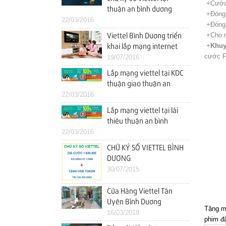
+Cước 
thuận an bình dương
+Đóng 
22/03/2016
+Đóng 
+Cho m
Viettel Bình Dương triển
+
Khuy
khai lắp mạng internet
cước F
wifi tại kdc việt sing
19/07/2016
(VSIP 1) thuận an bình
Lắp mạng viettel tại KDC
dương
thuận giao thuận an
22/03/2016
bình dương
Lắp mạng viettel tại lái
thiêu thuận an bình
22/03/2016
dương
CHỮ KÝ SỐ VIETTEL BÌNH
DƯƠNG
30/07/2015
Cửa Hàng Viettel Tân
Uyên Bình Dương
Tặng mi
16/03/2018
phim đậ