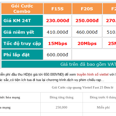
ễn phí đầu thu HD(trị giá tới 650.000VNĐ) để xem
truyền hình số viettel
với 
c sắc,có tiện ích tua đi tua lại chương trình.dịch vụ phim chiếu rạp…
Gói Cước cáp quang Viettel Fast 25 Đơn lẻ
thức hòa mạng
Đóng từng tháng
Đóng trước 6 thán
òa mạng
250,000
Miễn phí