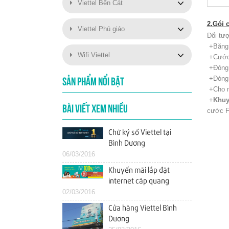
Viettel Bến Cát
2.Gói 
Viettel Phú giáo
Đối tượ
+Băng 
Wifi Viettel
+Cước 
+Đóng 
+Đóng 
SẢN PHẨM NỔI BẬT
+Cho m
+
Khuy
BÀI VIẾT XEM NHIỀU
cước F
Chữ ký số Viettel tại
Bình Dương
06/03/2016
Khuyến mãi lắp đặt
internet cáp quang
02/03/2016
Viettel tháng 3/2016 tại
Bình Dương
Cửa hàng Viettel Bình
Dương