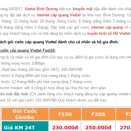
tháng 04/2017,
Viettel Bình Dương
tiếp tục
khuyến mãi
hấp dẫn dành cho khác
ng ký lắp đặt dịch vụ
internet cáp quang Viettel
tại khu vực Bình Dương. Ưu
6 tháng, 12 tháng hoặc 18 tháng. Đóng trước 6 tháng (tặng thêm 1 tháng c
8 tháng (tặng thêm 3 tháng). Đặc biệt các gói cước
internet cáp quang
sẽ đ
ra quý khách hàng còn có thể đăng ký thêm dịch vụ
truyền hình số HD Viettel
ách gói cước cáp quang Viettel dành cho cá nhân và hộ gia đình:
 cước cáp quang Viettel Fast10:
ng là cá nhân và hộ gia đình,Gói này có ưu điểm là giá cước rẻ,dùng cho n
thông trong nước:10Mbps
thuê bao tháng (đã bao gồm VAT): 165,000VNĐ
trước 6 tháng:Miễn phí hòa mạng,tặng 1 tháng cước
trước 12 tháng:Miễn phí hòa mạng,tặng 2 tháng cước
ượn modem wifi 4 cổng,kí hợp đồng tại nhà,thủ tục đơn giản.
ến mãi đặc biệt
(Chỉ dành riêng cho khách hàng đăng ký cáp quang viettel 
ast 10 với giá cước 215,000VNĐ.Quý khách được ưu đãi sau: