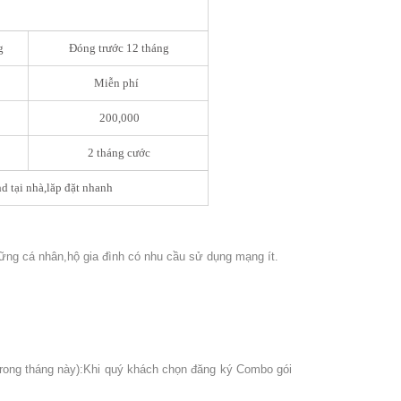
g
Đóng trước 12 tháng
Miễn phí
200,000
2 tháng cước
 tại nhà,lăp đặt nhanh
hững cá nhân,hộ gia đình có nhu cầu sử dụng mạng ít.
trong tháng này):Khi quý khách chọn đăng ký Combo gói