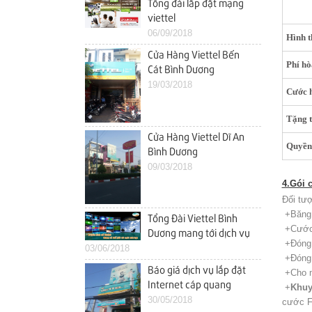
Tổng đài lắp đặt mạng
viettel
06/09/2018
Hình 
Cửa Hàng Viettel Bến
Phí h
Cát Bình Dương
19/03/2018
Cước 
Tặng 
Cửa Hàng Viettel Dĩ An
Quyền 
Bình Dương
09/03/2018
4.Gói 
Đối tượ
+Băng 
Tổng Đài Viettel Bình
+Cước 
Dương mang tới dịch vụ
+Đóng 
03/06/2018
tốt nhất cho khách hàng
+Đóng 
Báo giá dịch vụ lắp đặt
+Cho m
Internet cáp quang
+
Khuy
viettel dĩ an cho hộ gia
30/05/2018
cước F