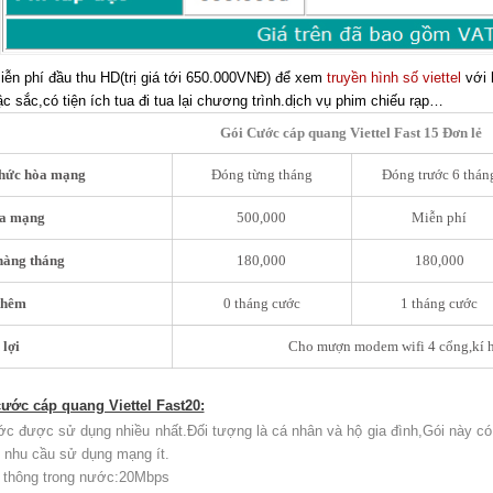
ễn phí đầu thu HD(trị giá tới 650.000VNĐ) để xem
truyền hình số viettel
với 
c sắc,có tiện ích tua đi tua lại chương trình.dịch vụ phim chiếu rạp…
Gói Cước cáp quang Viettel Fast 15 Đơn lẻ
thức hòa mạng
Đóng từng tháng
Đóng trước 6 thán
òa mạng
500,000
Miễn phí
hàng tháng
180,000
180,000
thêm
0 tháng cước
1 tháng cước
lợi
Cho mượn modem wifi 4 cổng,kí hd
cước cáp quang Viettel Fast20:
c được sử dụng nhiều nhất.Đối tượng là cá nhân và hộ gia đình,Gói này có
 nhu cầu sử dụng mạng ít.
thông trong nước:20Mbps