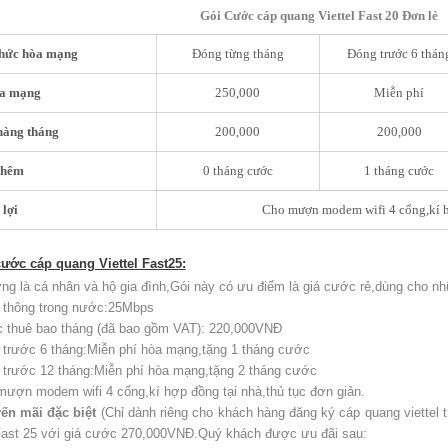
Gói Cước cáp quang Viettel Fast 20 Đơn lẻ
thức hòa mạng
Đóng từng tháng
Đóng trước 6 thán
òa mạng
250,000
Miễn phí
hàng tháng
200,000
200,000
thêm
0 tháng cước
1 tháng cước
lợi
Cho mượn modem wifi 4 cổng,kí hd
cước cáp quang Viettel Fast25:
ng là cá nhân và hộ gia đình,Gói này có ưu điểm là giá cước rẻ,dùng cho n
thông trong nước:25Mbps
thuê bao tháng (đã bao gồm VAT): 220,000VNĐ
trước 6 tháng:Miễn phí hòa mạng,tặng 1 tháng cước
trước 12 tháng:Miễn phí hòa mạng,tặng 2 tháng cước
ượn modem wifi 4 cổng,kí hợp đồng tại nhà,thủ tục đơn giản.
ến mãi đặc biệt
(Chỉ dành riêng cho khách hàng đăng ký cáp quang viettel 
ast 25 với giá cước 270,000VNĐ.Quý khách được ưu đãi sau: