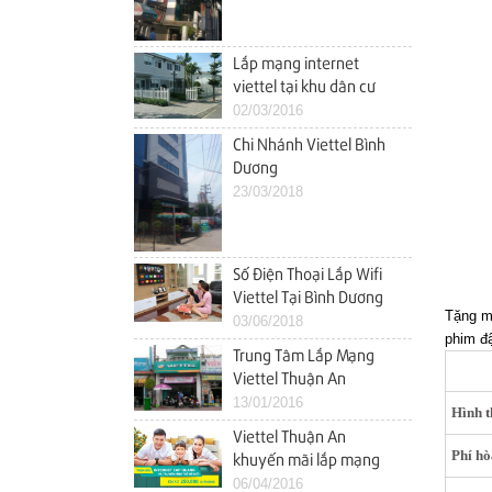
đình
Lắp mạng internet
viettel tại khu dân cư
Nam Long (Ehome 4)
02/03/2016
vĩnh phú thuận an bình
Chi Nhánh Viettel Bình
dương
Dương
23/03/2018
Số Điện Thoại Lắp Wifi
Viettel Tại Bình Dương
Tặng mi
Tốt Nhất
03/06/2018
phim đậ
Trung Tâm Lắp Mạng
Viettel Thuận An
Khuyến Mãi Tháng
13/01/2016
Hình 
1/2016 Khu vực Lái
Viettel Thuận An
thiêu, Bình Đáng, Bình
Phí h
khuyến mãi lắp mạng
Hòa, An Phú, An Thạnh,
internet wifi
06/04/2016